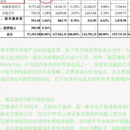
随着中国半导体产业的快速发展，除了华为海思等知名企业外，A
市场上也涌现出一批实力雄厚的芯片设计公司。其中，瑞芯微电
Rockchip）作为国内领先的半导体企业之一，凭借其卓越的芯
设计能力和创新的软件开发策略，正逐渐成为行业焦点。本文将
讨瑞芯微在A股市场的地位、芯片技术特点及其在软件开发领域的
局。
一、瑞芯微在A股市场的地位
瑞芯微成立于2001年，总部位于福州，是一家专注于集成电路设
与解决方案的公司。自2017年在上海证券交易所科创板上市以来
瑞芯微凭借稳定的业绩增长和技术创新，在A股半导体板块中脱颖
出。其市值和营收规模虽不及华为海思，但在消费电子、物联网