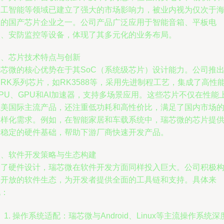
人工智能等领域已建立了强大的市场影响力，被业内视为仅次于
思的国产芯片企业之一。公司产品广泛应用于智能音箱、平板电
脑、安防监控等设备，体现了其多元化的业务布局。
二、芯片技术特点与创新
瑞芯微的核心优势在于其SoC（系统级芯片）设计能力。公司推
RK系列芯片，如RK3588等，采用先进制程工艺，集成了高性
PU、GPU和AI加速器，支持多场景应用。这些芯片不仅在性能
媲美国际主流产品，还注重低功耗和高性价比，满足了国内市场
多样化需求。例如，在智能家居和车载系统中，瑞芯微的芯片提
了稳定的硬件基础，帮助下游厂商快速开发产品。
三、软件开发策略与生态构建
除了硬件设计，瑞芯微在软件开发方面同样投入巨大。公司积极
建开放的软件生态，为开发者提供全面的工具链和支持。具体来
说：
操作系统适配：瑞芯微与Android、Linux等主流操作系统深